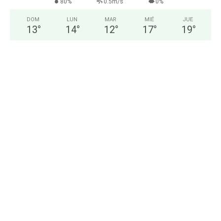
80%
0.5m/s
0%
DOM
LUN
MAR
MIÉ
JUE
13
°
14
°
12
°
17
°
19
°