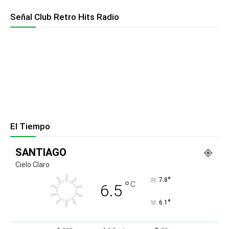
Señal Club Retro Hits Radio
El Tiempo
SANTIAGO
Cielo Claro
°
7.8
°
C
6.5
°
6.1