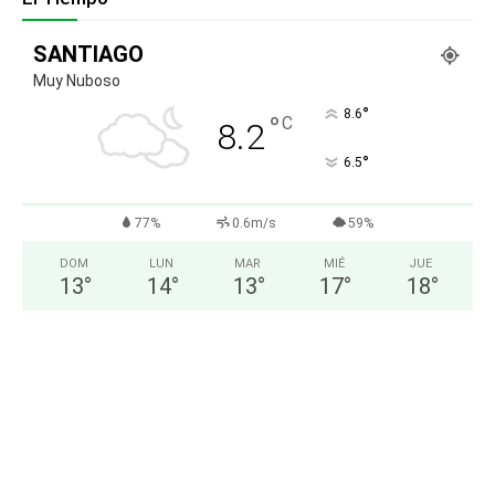
SANTIAGO
Muy Nuboso
°
8.6
°
C
8.2
°
6.5
77%
0.6m/s
59%
DOM
LUN
MAR
MIÉ
JUE
13
°
14
°
13
°
17
°
18
°