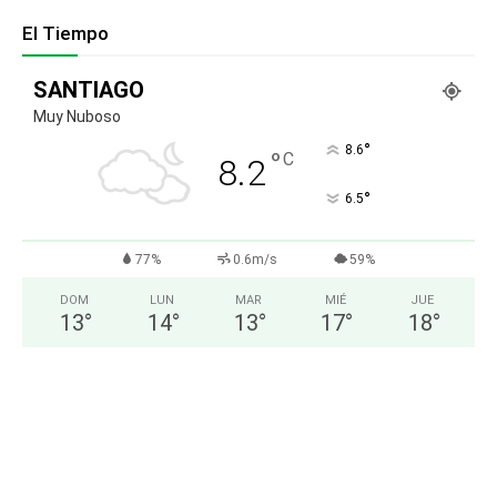
El Tiempo
SANTIAGO
Muy Nuboso
°
8.6
°
C
8.2
°
6.5
77%
0.6m/s
59%
DOM
LUN
MAR
MIÉ
JUE
13
°
14
°
13
°
17
°
18
°