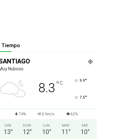
l Tiempo
SANTIAGO
Muy Nuboso
°
9.9
°
C
8.3
°
7.5
74%
0.9m/s
62%
SÁB
DOM
LUN
MAR
MIÉ
13
°
12
°
10
°
11
°
10
°