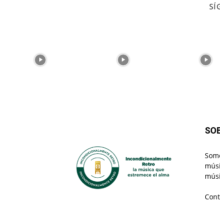
SÍ
SO
Somo
músi
músi
Cont