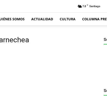
C
7.8
Santiago
UIÉNES SOMOS
ACTUALIDAD
CULTURA
COLUMNA PRE
Barnechea
S
S