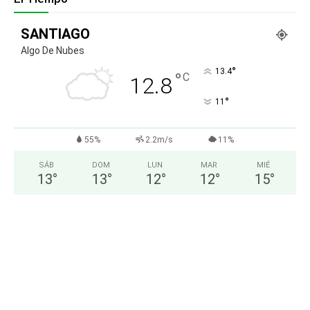
SANTIAGO
Algo De Nubes
°
13.4
°
C
12.8
°
11
55%
2.2m/s
11%
SÁB
DOM
LUN
MAR
MIÉ
13
°
13
°
12
°
12
°
15
°