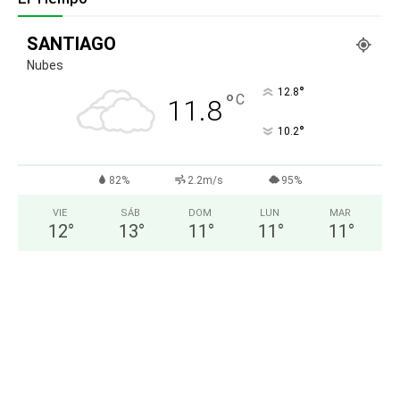
SANTIAGO
Nubes
°
12.8
°
C
11.8
°
10.2
82%
2.2m/s
95%
VIE
SÁB
DOM
LUN
MAR
12
°
13
°
11
°
11
°
11
°