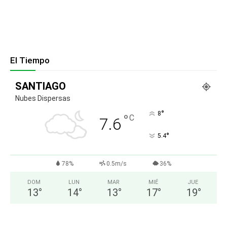
El Tiempo
SANTIAGO
Nubes Dispersas
°
8
°
C
7.6
°
5.4
78%
0.5m/s
36%
DOM
LUN
MAR
MIÉ
JUE
13
°
14
°
13
°
17
°
19
°