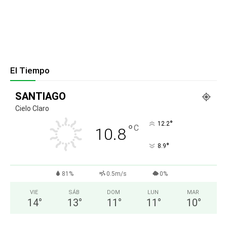
El Tiempo
SANTIAGO
Cielo Claro
°
12.2
°
C
10.8
°
8.9
81%
0.5m/s
0%
VIE
SÁB
DOM
LUN
MAR
14
°
13
°
11
°
11
°
10
°