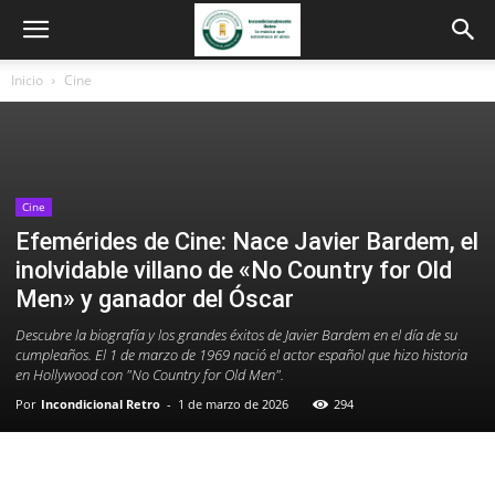
Inicio
Cine
Cine
Efemérides de Cine: Nace Javier Bardem, el
inolvidable villano de «No Country for Old
Men» y ganador del Óscar
Descubre la biografía y los grandes éxitos de Javier Bardem en el día de su
cumpleaños. El 1 de marzo de 1969 nació el actor español que hizo historia
en Hollywood con "No Country for Old Men".
Por
Incondicional Retro
-
1 de marzo de 2026
294