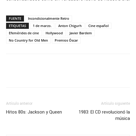
FUENTE
Incondicionalmente Retro
ETIQUETAS
1 de marzo.
Anton Chigurh
Cine español
Efemérides de cine
Hollywood
Javier Bardem
No Country for Old Men
Premios Óscar
Artículo anterior
Artículo siguiente
Hitos 80s: Jackson y Queen
1983: El CD revolucionó la
música