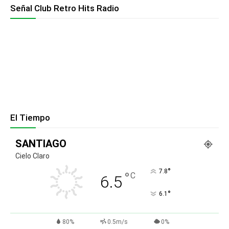
Señal Club Retro Hits Radio
El Tiempo
SANTIAGO
Cielo Claro
°
7.8
°
C
6.5
°
6.1
80%
0.5m/s
0%