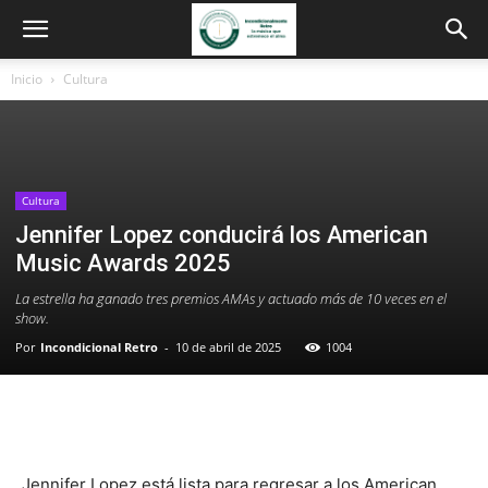
Inicio
Cultura
Cultura
Jennifer Lopez conducirá los American
Music Awards 2025
La estrella ha ganado tres premios AMAs y actuado más de 10 veces en el
show.
Por
Incondicional Retro
-
10 de abril de 2025
1004
Jennifer Lopez está lista para regresar a los American