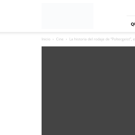
Radio
Incondicionalmente
Retro
Q
Inicio
Cine
La historia del rodaje de “Poltergeist”, 