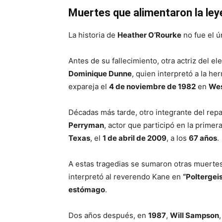
Muertes que alimentaron la le
La historia de
Heather O’Rourke
no fue el ú
Antes de su fallecimiento, otra actriz del e
Dominique Dunne
, quien interpretó a la h
expareja el
4 de noviembre de 1982
en
Wes
Décadas más tarde, otro integrante del repa
Perryman
, actor que participó en la prime
Texas
, el
1 de abril de 2009
, a los
67 años
.
A estas tragedias se sumaron otras muertes
interpretó al reverendo Kane en
“Poltergeist
estómago
.
Dos años después, en
1987
,
Will Sampson