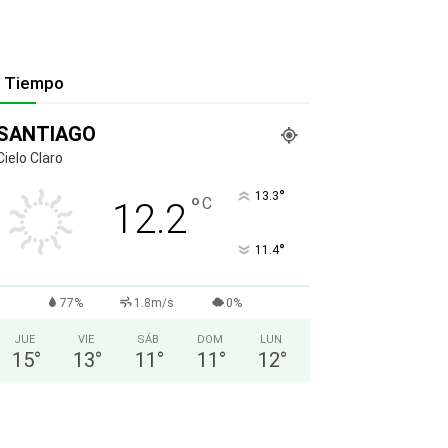
l Tiempo
SANTIAGO
Cielo Claro
°
13.3
°
C
12.2
°
11.4
77%
1.8m/s
0%
JUE
VIE
SÁB
DOM
LUN
15
°
13
°
11
°
11
°
12
°