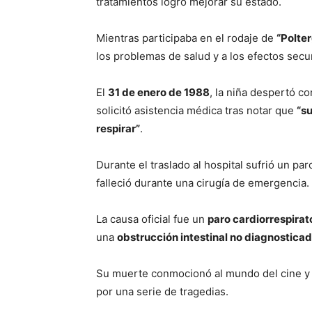
tratamientos logró mejorar su estado.
Mientras participaba en el rodaje de
“Polterg
los problemas de salud y a los efectos sec
El
31 de enero de 1988
, la niña despertó c
solicitó asistencia médica tras notar que
“su
respirar”
.
Durante el traslado al hospital sufrió un p
falleció durante una cirugía de emergencia.
La causa oficial fue un
paro cardiorrespirat
una
obstrucción intestinal no diagnostic
Su muerte conmocionó al mundo del cine y r
por una serie de tragedias.