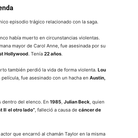
yenda
nico episodio trágico relacionado con la saga.
lenco había muerto en circunstancias violentas.
ermana mayor de Carol Anne, fue asesinada por su
t Hollywood
. Tenía
22 años
.
rto también perdió la vida de forma violenta.
Lou
ra película, fue asesinado con un hacha en
Austin,
 dentro del elenco. En
1985
,
Julian Beck
, quien
 II: el otro lado”
, falleció a causa de
cáncer de
, actor que encarnó al chamán Taylor en la misma