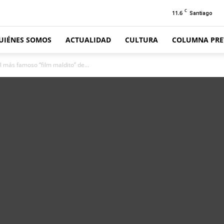
C
11.6
Santiago
UIÉNES SOMOS
ACTUALIDAD
CULTURA
COLUMNA PRE
el más famoso “film maldito” de...