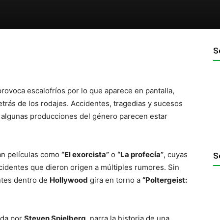
S
provoca escalofríos por lo que aparece en pantalla,
etrás de los rodajes. Accidentes, tragedias y sucesos
e algunas producciones del género parecen estar
an películas como
“El exorcista”
o
“La profecía”
, cuyas
S
identes que dieron origen a múltiples rumores. Sin
ntes dentro de
Hollywood
gira en torno a
“Poltergeist:
ida por
Steven Spielberg
, narra la historia de una