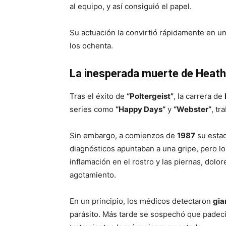
al equipo, y así consiguió el papel.
Su actuación la convirtió rápidamente en un
los ochenta.
La inesperada muerte de Heath
Tras el éxito de
“Poltergeist”
, la carrera de
series como
“Happy Days”
y
“Webster”
, tr
Sin embargo, a comienzos de
1987
su estad
diagnósticos apuntaban a una gripe, pero l
inflamación en el rostro y las piernas, dol
agotamiento.
En un principio, los médicos detectaron
gia
parásito. Más tarde se sospechó que padec