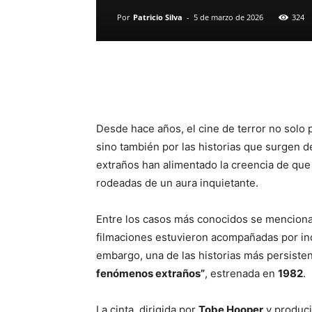
Por
Patricio Silva
-
5 de marzo de 2026
324
Desde hace años, el cine de terror no solo 
sino también por las historias que surgen d
extraños han alimentado la creencia de qu
rodeadas de un aura inquietante.
Entre los casos más conocidos se mencion
filmaciones estuvieron acompañadas por inc
embargo, una de las historias más persiste
fenómenos extraños”
, estrenada en
1982
.
La cinta, dirigida por
Tobe Hooper
y produc