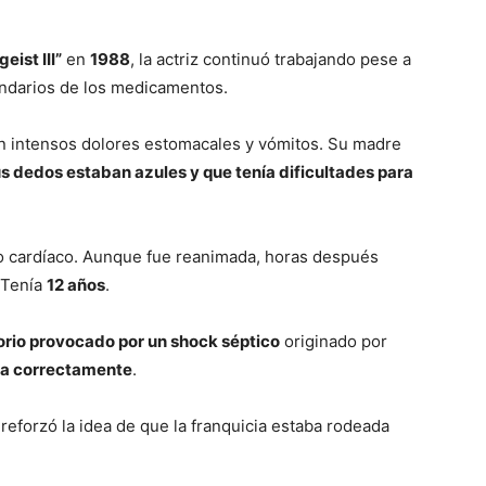
eist III”
en
1988
, la actriz continuó trabajando pese a
undarios de los medicamentos.
on intensos dolores estomacales y vómitos. Su madre
s dedos estaban azules y que tenía dificultades para
aro cardíaco. Aunque fue reanimada, horas después
 Tenía
12 años
.
orio provocado por un shock séptico
originado por
ada correctamente
.
eforzó la idea de que la franquicia estaba rodeada