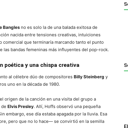
S
e Bangles
no es solo la de una balada exitosa de
nción nacida entre tensiones creativas, intuiciones
iro comercial que terminaría marcando tanto el punto
 de las bandas femeninas más influyentes del pop-rock.
n poética y una chispa creativa
S
junto al célebre dúo de compositores
Billy Steinberg
y
ros uno en la década de 1980.
l origen de la canción en una visita del grupo a
r de
Elvis Presley
. Allí, Hoffs observó una pequeña
Sin embargo, ese día estaba apagada por la lluvia. Esa
e, pero que no lo hace— se convirtió en la semilla
E