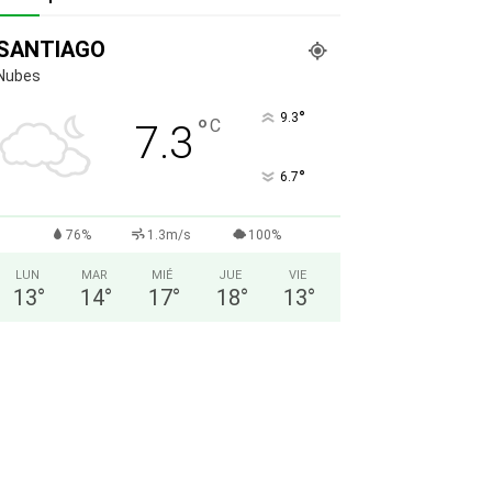
SANTIAGO
Nubes
°
9.3
°
C
7.3
°
6.7
76%
1.3m/s
100%
LUN
MAR
MIÉ
JUE
VIE
13
°
14
°
17
°
18
°
13
°