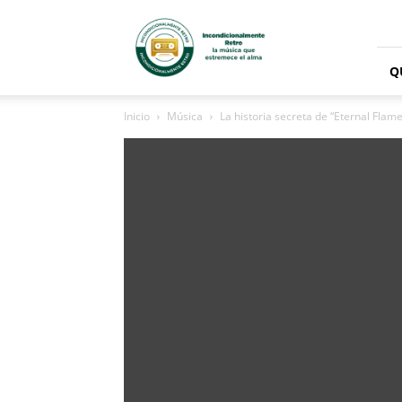
Radio
Incondicionalmente
Retro
Q
Inicio
Música
La historia secreta de “Eternal Flame