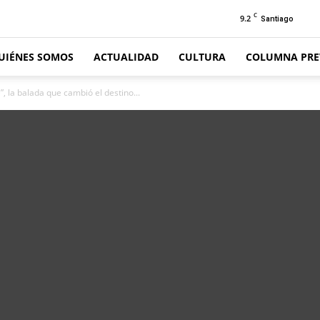
C
9.2
Santiago
UIÉNES SOMOS
ACTUALIDAD
CULTURA
COLUMNA PRE
”, la balada que cambió el destino...