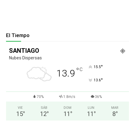
El Tiempo
SANTIAGO
Nubes Dispersas
°
15.5
°
C
13.9
°
13.6
70%
1.8m/s
36%
VIE
SÁB
DOM
LUN
MAR
15
°
12
°
11
°
11
°
8
°