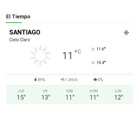
El Tiempo
SANTIAGO
Cielo Claro
°
11.6
°
C
11
°
10.4
89%
1.3m/s
0%
JUE
VIE
SÁB
DOM
LUN
15
°
13
°
11
°
11
°
12
°