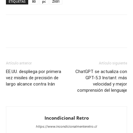
ETIQUETAS
80
pc
ZX81
Artículo anterior
Artículo siguiente
EE.UU. despliega por primera
ChatGPT se actualiza con
vez misiles de precisión de
GPT-5.3 Instant: más
largo alcance contra Irán
velocidad y mejor
comprensión del lenguaje
Incondicional Retro
https://www.incondicionalmenteretro.cl