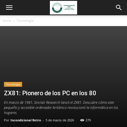
Inicio
Tecnología
Tecnología
ZX81: Pionero de los PC en los 80
En marzo de 1981, Sinclair Research lanzó el ZX81. Descubre cómo este
pequeño y accesible ordenador británico revolucionó la informática en los
hogares.
Por
Incondicional Retro
-
5 de marzo de 2026
279