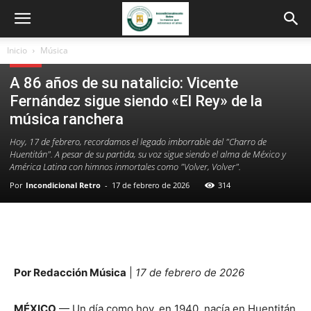
Inicio
Música
Música
A 86 años de su natalicio: Vicente
Fernández sigue siendo «El Rey» de la
música ranchera
Hoy, 17 de febrero, recordamos el legado imborrable del "Charro de
Huentitán". A pesar de su partida, su voz sigue siendo el alma de México y
América Latina con himnos inmortales como "Volver, Volver".
Por
Incondicional Retro
-
17 de febrero de 2026
314
Por Redacción Música
|
17 de febrero de 2026
MÉXICO
— Un día como hoy, en 1940, nacía en Huentitán