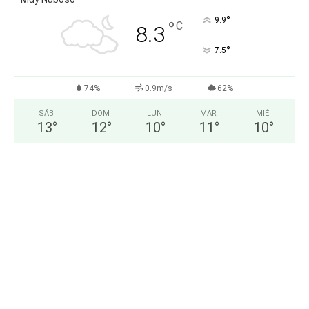
°
9.9
°
C
8.3
°
7.5
74%
0.9m/s
62%
SÁB
DOM
LUN
MAR
MIÉ
13
°
12
°
10
°
11
°
10
°