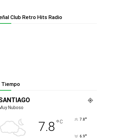
eñal Club Retro Hits Radio
l Tiempo
SANTIAGO
Muy Nuboso
°
7.8
°
C
7.8
°
6.9