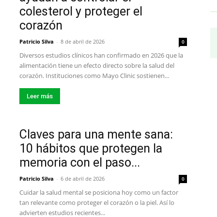
colesterol y proteger el
corazón
Patricio Silva
-
8 de abril de 2026
0
Diversos estudios clínicos han confirmado en 2026 que la
alimentación tiene un efecto directo sobre la salud del
corazón. Instituciones como Mayo Clinic sostienen...
Leer más
Claves para una mente sana:
10 hábitos que protegen la
memoria con el paso...
Patricio Silva
-
6 de abril de 2026
0
Cuidar la salud mental se posiciona hoy como un factor
tan relevante como proteger el corazón o la piel. Así lo
advierten estudios recientes...