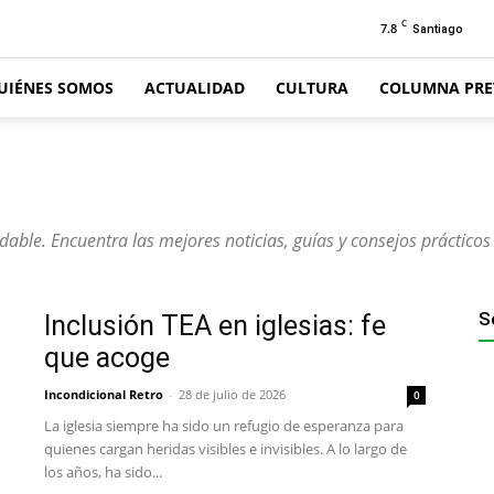
C
7.8
Santiago
UIÉNES SOMOS
ACTUALIDAD
CULTURA
COLUMNA PRE
dable. Encuentra las mejores noticias, guías y consejos práctico
S
Inclusión TEA en iglesias: fe
que acoge
Incondicional Retro
-
28 de julio de 2026
0
La iglesia siempre ha sido un refugio de esperanza para
quienes cargan heridas visibles e invisibles. A lo largo de
los años, ha sido...