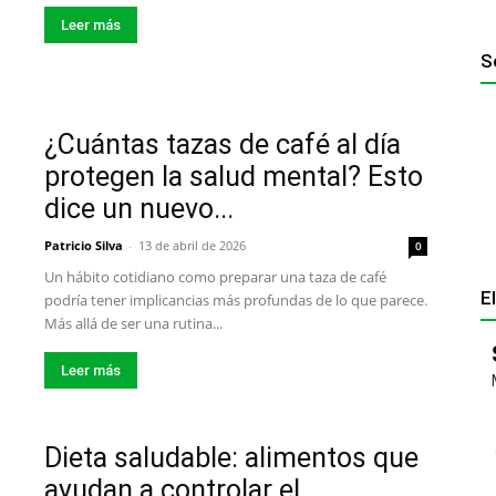
Leer más
S
¿Cuántas tazas de café al día
protegen la salud mental? Esto
dice un nuevo...
Patricio Silva
-
13 de abril de 2026
0
Un hábito cotidiano como preparar una taza de café
E
podría tener implicancias más profundas de lo que parece.
Más allá de ser una rutina...
Leer más
Dieta saludable: alimentos que
ayudan a controlar el