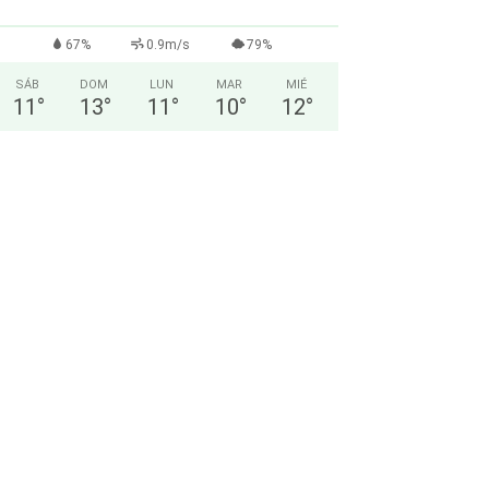
67%
0.9m/s
79%
SÁB
DOM
LUN
MAR
MIÉ
11
°
13
°
11
°
10
°
12
°