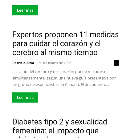
Leer más
Expertos proponen 11 medidas
para cuidar el corazón y el
cerebro al mismo tiempo
Patricio Silva
-
30 de marzo de 2026
0
La salud del cerebro y del corazón puede mejorarse
simultáneamente, según una nueva guía presentada por
un grupo de especialistas en Canadá. El documento...
Leer más
Diabetes tipo 2 y sexualidad
femenina: el impacto que