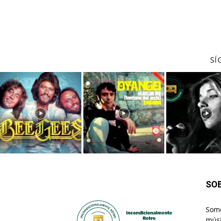
SÍ
SO
Somo
músi