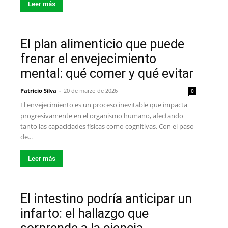
Leer más
El plan alimenticio que puede
frenar el envejecimiento
mental: qué comer y qué evitar
Patricio Silva
-
20 de marzo de 2026
0
El envejecimiento es un proceso inevitable que impacta
progresivamente en el organismo humano, afectando
tanto las capacidades físicas como cognitivas. Con el paso
de...
Leer más
El intestino podría anticipar un
infarto: el hallazgo que