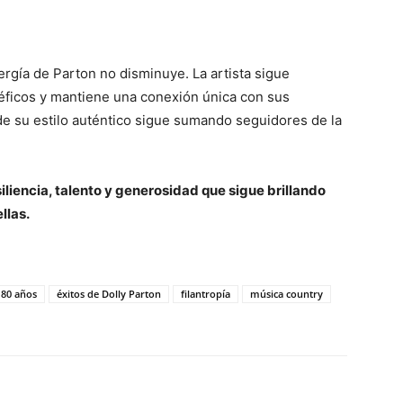
ergía de Parton no disminuye. La artista sigue
éficos y mantiene una conexión única con sus
de su estilo auténtico sigue sumando seguidores de la
siliencia, talento y generosidad que sigue brillando
llas.
 80 años
éxitos de Dolly Parton
filantropía
música country