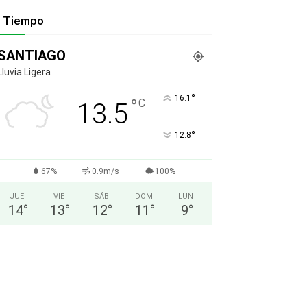
l Tiempo
SANTIAGO
Lluvia Ligera
°
16.1
°
C
13.5
°
12.8
67%
0.9m/s
100%
JUE
VIE
SÁB
DOM
LUN
14
°
13
°
12
°
11
°
9
°