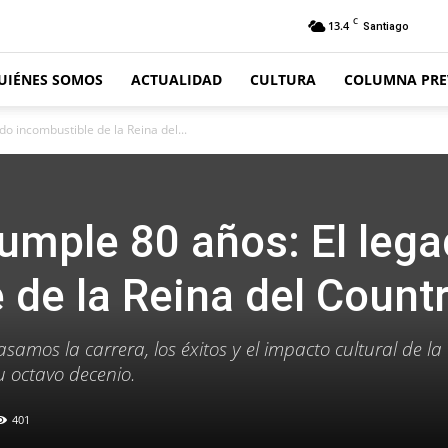
C
13.4
Santiago
UIÉNES SOMOS
ACTUALIDAD
CULTURA
COLUMNA PRE
do incombustible de la Reina del...
cumple 80 años: El leg
 de la Reina del Count
amos la carrera, los éxitos y el impacto cultural de la
u octavo decenio.
401