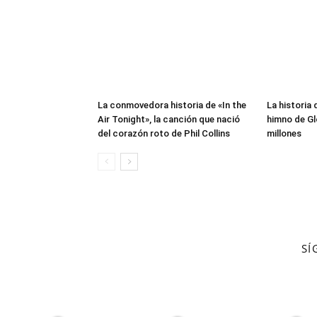
La conmovedora historia de «In the
La historia d
Air Tonight», la canción que nació
himno de Gl
del corazón roto de Phil Collins
millones
SÍ