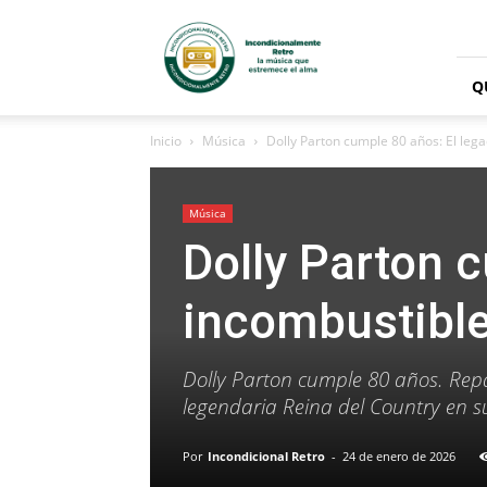
Radio
Incondicionalmente
Retro
Q
Inicio
Música
Dolly Parton cumple 80 años: El lega
Música
Dolly Parton 
incombustible
Dolly Parton cumple 80 años. Repas
legendaria Reina del Country en s
Por
Incondicional Retro
-
24 de enero de 2026