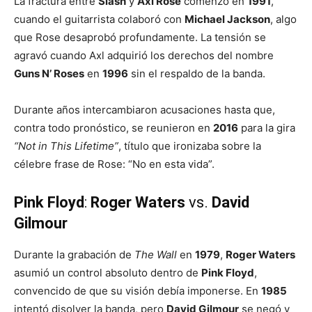
La fractura entre
Slash
y
Axl Rose
comenzó en
1991
,
cuando el guitarrista colaboró con
Michael Jackson
, algo
que Rose desaprobó profundamente. La tensión se
agravó cuando Axl adquirió los derechos del nombre
Guns N’ Roses
en
1996
sin el respaldo de la banda.
Durante años intercambiaron acusaciones hasta que,
contra todo pronóstico, se reunieron en
2016
para la gira
“Not in This Lifetime”
, título que ironizaba sobre la
célebre frase de Rose: “No en esta vida”.
Pink Floyd
:
Roger Waters
vs.
David
Gilmour
Durante la grabación de
The Wall
en
1979
,
Roger Waters
asumió un control absoluto dentro de
Pink Floyd
,
convencido de que su visión debía imponerse. En
1985
intentó disolver la banda, pero
David Gilmour
se negó y