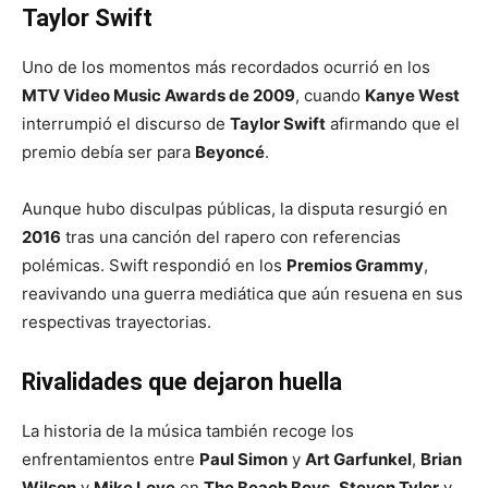
Taylor Swift
Uno de los momentos más recordados ocurrió en los
MTV Video Music Awards de 2009
, cuando
Kanye West
interrumpió el discurso de
Taylor Swift
afirmando que el
premio debía ser para
Beyoncé
.
Aunque hubo disculpas públicas, la disputa resurgió en
2016
tras una canción del rapero con referencias
polémicas. Swift respondió en los
Premios Grammy
,
reavivando una guerra mediática que aún resuena en sus
respectivas trayectorias.
Rivalidades que dejaron huella
La historia de la música también recoge los
enfrentamientos entre
Paul Simon
y
Art Garfunkel
,
Brian
Wilson
y
Mike Love
en
The Beach Boys
,
Steven Tyler
y