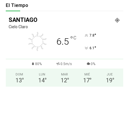
El Tiempo
SANTIAGO
Cielo Claro
°
7.8
°
C
6.5
°
6.1
80%
0.5m/s
0%
DOM
LUN
MAR
MIÉ
JUE
13
°
14
°
12
°
17
°
19
°