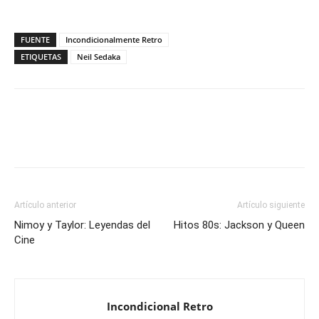
FUENTE
Incondicionalmente Retro
ETIQUETAS
Neil Sedaka
Artículo anterior
Artículo siguiente
Nimoy y Taylor: Leyendas del
Hitos 80s: Jackson y Queen
Cine
Incondicional Retro