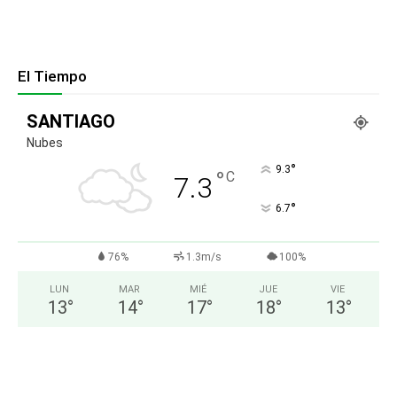
El Tiempo
SANTIAGO
Nubes
°
9.3
°
C
7.3
°
6.7
76%
1.3m/s
100%
LUN
MAR
MIÉ
JUE
VIE
13
°
14
°
17
°
18
°
13
°