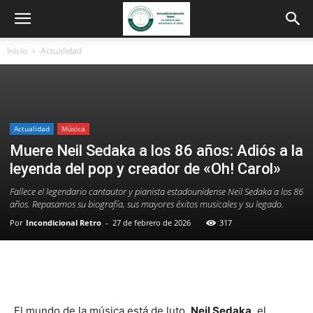
Inicio
Actualidad
Actualidad
Música
Muere Neil Sedaka a los 86 años: Adiós a la
leyenda del pop y creador de «Oh! Carol»
Fallece el legendario cantautor y pianista estadounidense Neil Sedaka a los 86
años. Repasamos su biografía, sus mayores éxitos musicales y su legado.
Por
Incondicional Retro
-
27 de febrero de 2026
317
El mundo de la música está de luto.
Neil Sedaka
, el