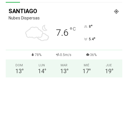
SANTIAGO
Nubes Dispersas
°
8
°
C
7.6
°
5.4
78%
0.5m/s
36%
DOM
LUN
MAR
MIÉ
JUE
13
°
14
°
13
°
17
°
19
°