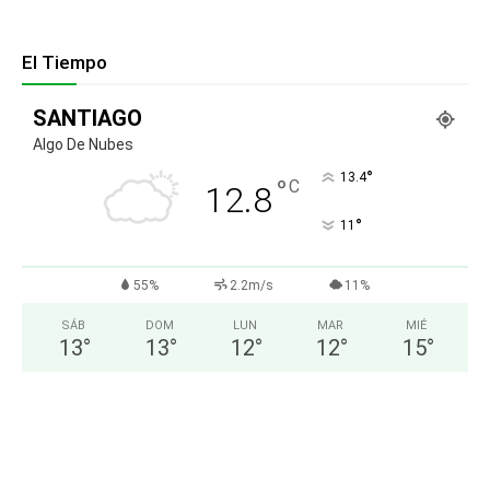
El Tiempo
SANTIAGO
Algo De Nubes
°
13.4
°
C
12.8
°
11
55%
2.2m/s
11%
SÁB
DOM
LUN
MAR
MIÉ
13
°
13
°
12
°
12
°
15
°