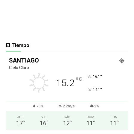
El Tiempo
SANTIAGO
Cielo Claro
°
16.1
°
C
15.2
°
14.1
70%
2.2m/s
2%
JUE
VIE
SÁB
DOM
LUN
17
°
16
°
12
°
11
°
11
°