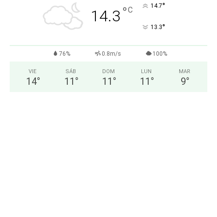
°
14.7
°
C
14.3
°
13.3
76%
0.8m/s
100%
VIE
SÁB
DOM
LUN
MAR
14
°
11
°
11
°
11
°
9
°